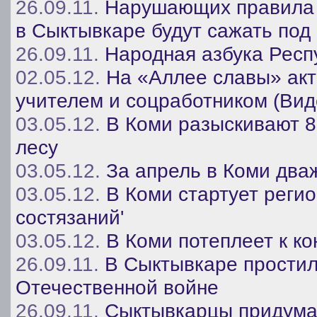
26.09.11.
Нарушающих правила у
в Сыктывкаре будут сажать под
26.09.11.
Народная азбука Респ
02.05.12.
На «Аллее славы» акт
учителем и соцработником (Вид
03.05.12.
В Коми разыскивают 
лесу
03.05.12.
За апрель в Коми два
03.05.12.
В Коми стартует реги
состязаний'
03.05.12.
В Коми потеплеет к к
26.09.11.
В Сыктывкаре простил
Отечественной войне
26.09.11.
Сыктывкарцы придума