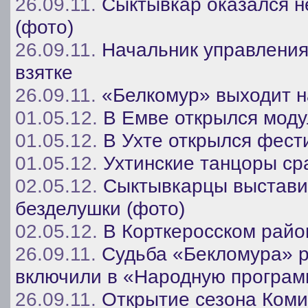
26.09.11.
Сыктывкар оказался н
(фото)
26.09.11.
Начальник управления
взятке
26.09.11.
«Белкомур» выходит н
01.05.12.
В Емве открылся моду
01.05.12.
В Ухте открылся фест
01.05.12.
Ухтинские танцоры ср
02.05.12.
Сыктывкарцы выставил
безделушки (фото)
02.05.12.
В Корткеросском райо
26.09.11.
Судьба «Бекломура» р
включили в «Народную программ
26.09.11.
Открытие сезона Коми