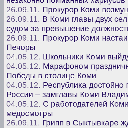
незаконно пойманных хариусов 
26.09.11.
Прокурор Коми возмущ
26.09.11.
В Коми главы двух сел
судом за превышение должност
26.09.11.
Прокурор Коми настаи
Печоры
04.05.12.
Школьники Коми выйду
04.05.12.
Марафоном праздничн
Победы в столице Коми
04.05.12.
Республика достойно 
России – замглавы Коми Влади
04.05.12.
С работодателей Коми 
медосмотры
26.09.11.
Грипп в Сыктывкаре ж