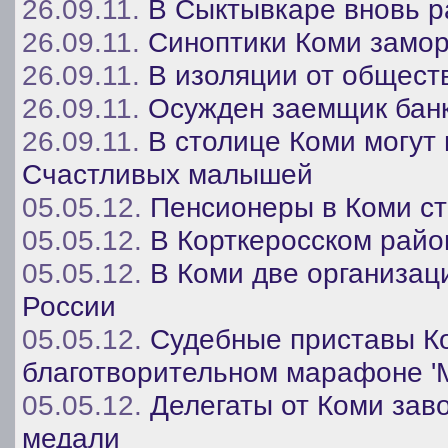
26.09.11.
В Сыктывкаре вновь р
26.09.11.
Синоптики Коми замо
26.09.11.
В изоляции от общест
26.09.11.
Осужден заемщик бан
26.09.11.
В столице Коми могут 
Счастливых малышей
05.05.12.
Пенсионеры в Коми ст
05.05.12.
В Корткеросском райо
05.05.12.
В Коми две организац
России
05.05.12.
Судебные приставы Ко
благотворительном марафоне '
05.05.12.
Делегаты от Коми зав
медали